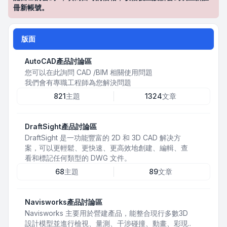
冊新帳號。
版面
AutoCAD產品討論區
您可以在此詢問 CAD /BIM 相關使用問題
我們會有專職工程師為您解決問題
821
主題
1324
文章
DraftSight產品討論區
DraftSight 是一功能豐富的 2D 和 3D CAD 解决方
案，可以更輕鬆、更快速、更高效地創建、編輯、查
看和標記任何類型的 DWG 文件。
68
主題
89
文章
Navisworks產品討論區
Navisworks 主要用於營建產品，能整合現行多數3D
設計模型並進行檢視、量測、干涉碰撞、動畫、彩現..