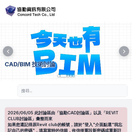
CAD/BIM 技術討論
進階搜尋
2026/06/05 此討論區由「協勤CAD討論區」以及「REVIT
CLUB討論區」彙整而來
如果您還記得原Revit club的帳號，請於"登入"介面點選"我忘
記自己的密碼"，填寫當時的信箱，收信後重設新密碼或重新註