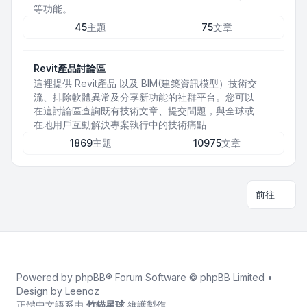
等功能。
45
主題
75
文章
Revit產品討論區
這裡提供 Revit產品 以及 BIM(建築資訊模型）技術交
流、排除軟體異常及分享新功能的社群平台。您可以
在這討論區查詢既有技術文章、提交問題，與全球或
在地用戶互動解決專案執行中的技術痛點
1869
主題
10975
文章
前往
Powered by
phpBB
® Forum Software © phpBB Limited •
Design by
Leenoz
正體中文語系由
竹貓星球
維護製作