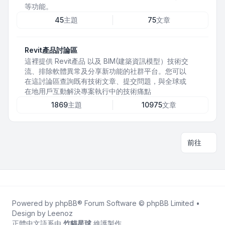
等功能。
45
主題
75
文章
Revit產品討論區
這裡提供 Revit產品 以及 BIM(建築資訊模型）技術交
流、排除軟體異常及分享新功能的社群平台。您可以
在這討論區查詢既有技術文章、提交問題，與全球或
在地用戶互動解決專案執行中的技術痛點
1869
主題
10975
文章
前往
Powered by
phpBB
® Forum Software © phpBB Limited •
Design by
Leenoz
正體中文語系由
竹貓星球
維護製作