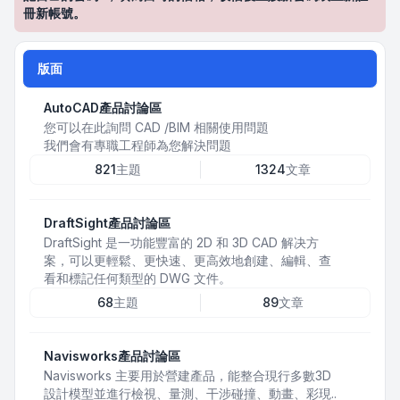
冊新帳號。
版面
AutoCAD產品討論區
您可以在此詢問 CAD /BIM 相關使用問題
我們會有專職工程師為您解決問題
821
主題
1324
文章
DraftSight產品討論區
DraftSight 是一功能豐富的 2D 和 3D CAD 解决方
案，可以更輕鬆、更快速、更高效地創建、編輯、查
看和標記任何類型的 DWG 文件。
68
主題
89
文章
Navisworks產品討論區
Navisworks 主要用於營建產品，能整合現行多數3D
設計模型並進行檢視、量測、干涉碰撞、動畫、彩現..