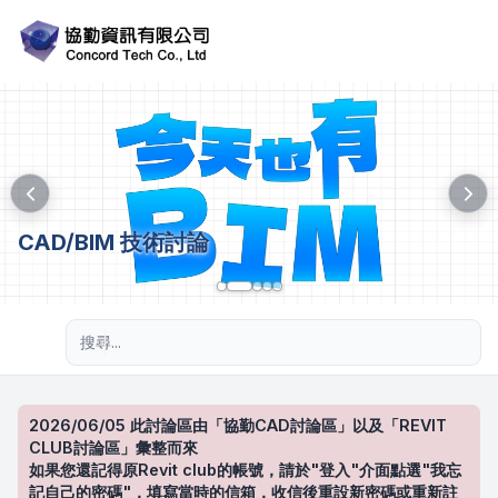
CAD/BIM 技術討論
進階搜尋
2026/06/05 此討論區由「協勤CAD討論區」以及「REVIT
CLUB討論區」彙整而來
如果您還記得原Revit club的帳號，請於"登入"介面點選"我忘
記自己的密碼"，填寫當時的信箱，收信後重設新密碼或重新註