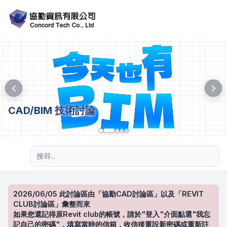
CAD/BIM 技術討論
進階搜尋
2026/06/05 此討論區由「協勤CAD討論區」以及「REVIT
CLUB討論區」彙整而來
如果您還記得原Revit club的帳號，請於"登入"介面點選"我忘
記自己的密碼"，填寫當時的信箱，收信後重設新密碼或重新註