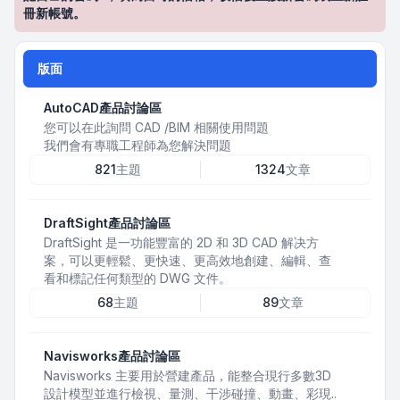
冊新帳號。
版面
AutoCAD產品討論區
您可以在此詢問 CAD /BIM 相關使用問題
我們會有專職工程師為您解決問題
821
主題
1324
文章
DraftSight產品討論區
DraftSight 是一功能豐富的 2D 和 3D CAD 解决方
案，可以更輕鬆、更快速、更高效地創建、編輯、查
看和標記任何類型的 DWG 文件。
68
主題
89
文章
Navisworks產品討論區
Navisworks 主要用於營建產品，能整合現行多數3D
設計模型並進行檢視、量測、干涉碰撞、動畫、彩現..