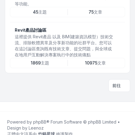
等功能。
45
主題
75
文章
Revit產品討論區
這裡提供 Revit產品 以及 BIM(建築資訊模型）技術交
流、排除軟體異常及分享新功能的社群平台。您可以
在這討論區查詢既有技術文章、提交問題，與全球或
在地用戶互動解決專案執行中的技術痛點
1869
主題
10975
文章
前往
Powered by
phpBB
® Forum Software © phpBB Limited •
Design by
Leenoz
正體中文語系由
竹貓星球
維護製作