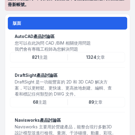
冊新帳號。
版面
AutoCAD產品討論區
您可以在此詢問 CAD /BIM 相關使用問題
我們會有專職工程師為您解決問題
821
主題
1324
文章
DraftSight產品討論區
DraftSight 是一功能豐富的 2D 和 3D CAD 解决方
案，可以更輕鬆、更快速、更高效地創建、編輯、查
看和標記任何類型的 DWG 文件。
68
主題
89
文章
Navisworks產品討論區
Navisworks 主要用於營建產品，能整合現行多數3D
設計模型並進行檢視、量測、干涉碰撞、動畫、彩現..