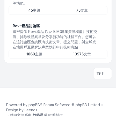
等功能。
45
主題
75
文章
Revit產品討論區
這裡提供 Revit產品 以及 BIM(建築資訊模型）技術交
流、排除軟體異常及分享新功能的社群平台。您可以
在這討論區查詢既有技術文章、提交問題，與全球或
在地用戶互動解決專案執行中的技術痛點
1869
主題
10975
文章
前往
Powered by
phpBB
® Forum Software © phpBB Limited •
Design by
Leenoz
正體中文語系由
竹貓星球
維護製作