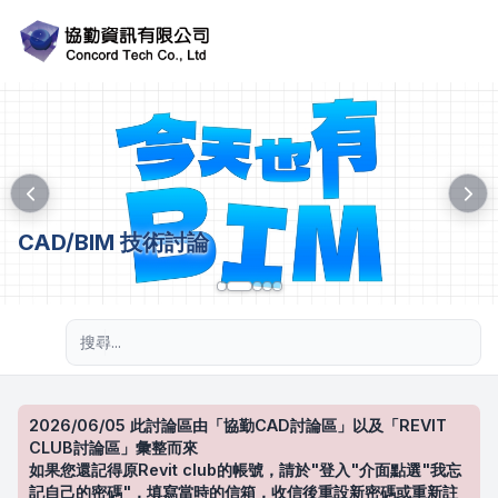
CAD/BIM 技術討論
進階搜尋
2026/06/05 此討論區由「協勤CAD討論區」以及「REVIT
CLUB討論區」彙整而來
如果您還記得原Revit club的帳號，請於"登入"介面點選"我忘
記自己的密碼"，填寫當時的信箱，收信後重設新密碼或重新註