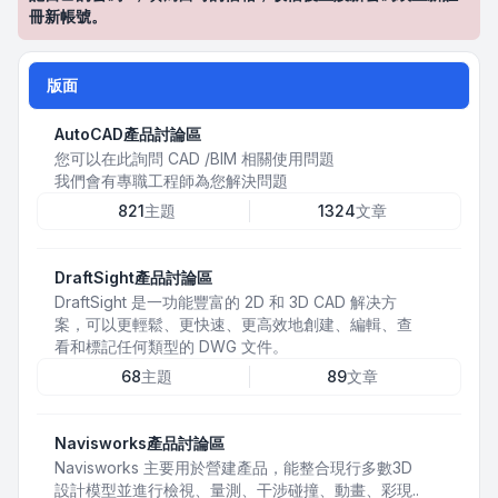
冊新帳號。
版面
AutoCAD產品討論區
您可以在此詢問 CAD /BIM 相關使用問題
我們會有專職工程師為您解決問題
821
主題
1324
文章
DraftSight產品討論區
DraftSight 是一功能豐富的 2D 和 3D CAD 解决方
案，可以更輕鬆、更快速、更高效地創建、編輯、查
看和標記任何類型的 DWG 文件。
68
主題
89
文章
Navisworks產品討論區
Navisworks 主要用於營建產品，能整合現行多數3D
設計模型並進行檢視、量測、干涉碰撞、動畫、彩現..