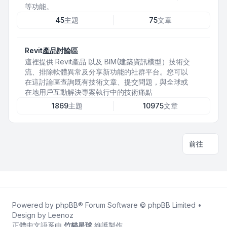
等功能。
45
主題
75
文章
Revit產品討論區
這裡提供 Revit產品 以及 BIM(建築資訊模型）技術交
流、排除軟體異常及分享新功能的社群平台。您可以
在這討論區查詢既有技術文章、提交問題，與全球或
在地用戶互動解決專案執行中的技術痛點
1869
主題
10975
文章
前往
Powered by
phpBB
® Forum Software © phpBB Limited •
Design by
Leenoz
正體中文語系由
竹貓星球
維護製作