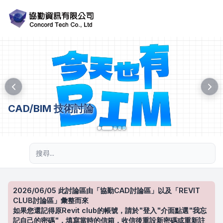
CAD/BIM 技術討論
進階搜尋
2026/06/05 此討論區由「協勤CAD討論區」以及「REVIT
CLUB討論區」彙整而來
如果您還記得原Revit club的帳號，請於"登入"介面點選"我忘
記自己的密碼"，填寫當時的信箱，收信後重設新密碼或重新註