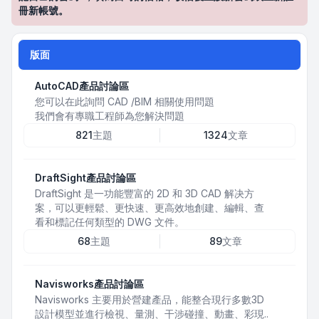
冊新帳號。
版面
AutoCAD產品討論區
您可以在此詢問 CAD /BIM 相關使用問題
我們會有專職工程師為您解決問題
821
主題
1324
文章
DraftSight產品討論區
DraftSight 是一功能豐富的 2D 和 3D CAD 解决方
案，可以更輕鬆、更快速、更高效地創建、編輯、查
看和標記任何類型的 DWG 文件。
68
主題
89
文章
Navisworks產品討論區
Navisworks 主要用於營建產品，能整合現行多數3D
設計模型並進行檢視、量測、干涉碰撞、動畫、彩現..