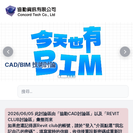
CAD/BIM 技術討論
進階搜尋
2026/06/05 此討論區由「協勤CAD討論區」以及「REVIT
CLUB討論區」彙整而來
如果您還記得原Revit club的帳號，請於"登入"介面點選"我忘
記自己的密碼"，填寫當時的信箱，收信後重設新密碼或重新註