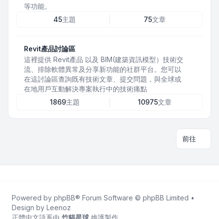
等功能。
45
主題
75
文章
Revit產品討論區
這裡提供 Revit產品 以及 BIM(建築資訊模型）技術交
流、排除軟體異常及分享新功能的社群平台。您可以
在這討論區查詢既有技術文章、提交問題，與全球或
在地用戶互動解決專案執行中的技術痛點
1869
主題
10975
文章
前往
Powered by
phpBB
® Forum Software © phpBB Limited •
Design by
Leenoz
正體中文語系由
竹貓星球
維護製作