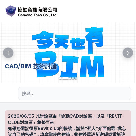
CAD/BIM 技術討論
進階搜尋
2026/06/05 此討論區由「協勤CAD討論區」以及「REVIT
CLUB討論區」彙整而來
如果您還記得原Revit club的帳號，請於"登入"介面點選"我忘
記自己的密碼"，填寫當時的信箱，收信後重設新密碼或重新註