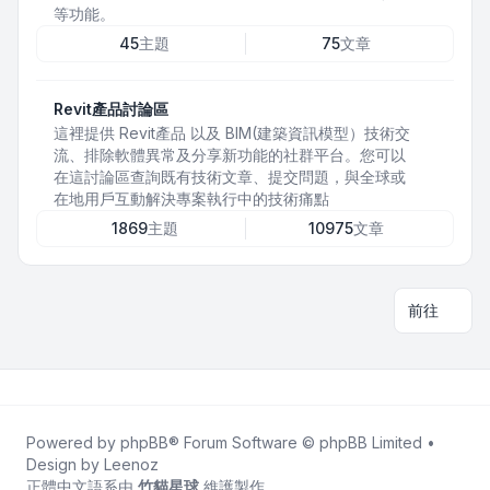
等功能。
45
主題
75
文章
Revit產品討論區
這裡提供 Revit產品 以及 BIM(建築資訊模型）技術交
流、排除軟體異常及分享新功能的社群平台。您可以
在這討論區查詢既有技術文章、提交問題，與全球或
在地用戶互動解決專案執行中的技術痛點
1869
主題
10975
文章
前往
Powered by
phpBB
® Forum Software © phpBB Limited •
Design by
Leenoz
正體中文語系由
竹貓星球
維護製作