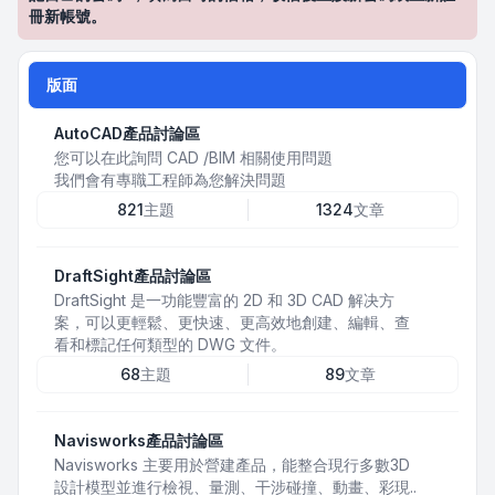
冊新帳號。
版面
AutoCAD產品討論區
您可以在此詢問 CAD /BIM 相關使用問題
我們會有專職工程師為您解決問題
821
主題
1324
文章
DraftSight產品討論區
DraftSight 是一功能豐富的 2D 和 3D CAD 解决方
案，可以更輕鬆、更快速、更高效地創建、編輯、查
看和標記任何類型的 DWG 文件。
68
主題
89
文章
Navisworks產品討論區
Navisworks 主要用於營建產品，能整合現行多數3D
設計模型並進行檢視、量測、干涉碰撞、動畫、彩現..