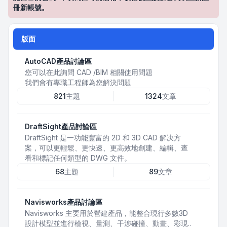
冊新帳號。
版面
AutoCAD產品討論區
您可以在此詢問 CAD /BIM 相關使用問題
我們會有專職工程師為您解決問題
821
主題
1324
文章
DraftSight產品討論區
DraftSight 是一功能豐富的 2D 和 3D CAD 解决方
案，可以更輕鬆、更快速、更高效地創建、編輯、查
看和標記任何類型的 DWG 文件。
68
主題
89
文章
Navisworks產品討論區
Navisworks 主要用於營建產品，能整合現行多數3D
設計模型並進行檢視、量測、干涉碰撞、動畫、彩現..