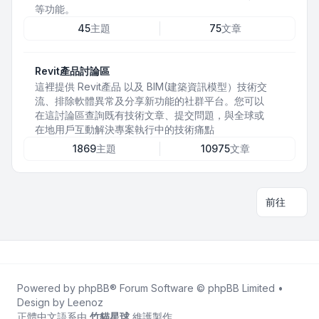
等功能。
45
主題
75
文章
Revit產品討論區
這裡提供 Revit產品 以及 BIM(建築資訊模型）技術交
流、排除軟體異常及分享新功能的社群平台。您可以
在這討論區查詢既有技術文章、提交問題，與全球或
在地用戶互動解決專案執行中的技術痛點
1869
主題
10975
文章
前往
Powered by
phpBB
® Forum Software © phpBB Limited •
Design by
Leenoz
正體中文語系由
竹貓星球
維護製作