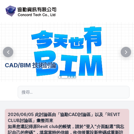
CAD/BIM 技術討論
進階搜尋
2026/06/05 此討論區由「協勤CAD討論區」以及「REVIT
CLUB討論區」彙整而來
如果您還記得原Revit club的帳號，請於"登入"介面點選"我忘
記自己的密碼"，填寫當時的信箱，收信後重設新密碼或重新註