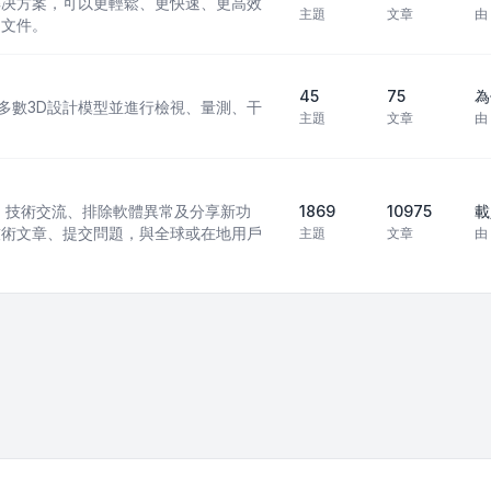
 CAD 解决方案，可以更輕鬆、更快速、更高效
主題
文章
由
 文件。
45
75
為
現行多數3D設計模型並進行檢視、量測、干
主題
文章
由
訊模型）技術交流、排除軟體異常及分享新功
1869
10975
載
技術文章、提交問題，與全球或在地用戶
主題
文章
由