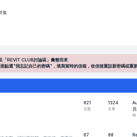
答集
及「REVIT CLUB討論區」彙整而來
登入"介面點選"我忘記自己的密碼"，填寫當時的信箱，收信後重設新密碼或重
821
1324
A
員
主題
文章
由
67
88
R