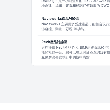
DraftSight 是一功能豐富的 2D 和 3D
地創建、編輯、查看和標記任何類型的 DWG
Navisworks產品討論區
Navisworks 主要用於營建產品，能整合
涉碰撞、動畫、彩現..等功能。
Revit產品討論區
這裡提供 Revit產品 以及 BIM(建築資
能的社群平台。您可以在這討論區查詢既有
互動解決專案執行中的技術痛點