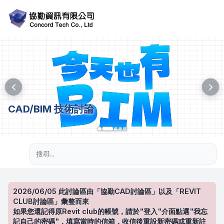
CAD/BIM 技術討論
進階搜尋
2026/06/05 此討論區由「協勤CAD討論區」以及「REVIT
CLUB討論區」彙整而來
如果您還記得原Revit club的帳號，請於"登入"介面點選"我忘
記自己的密碼"，填寫當時的信箱，收信後重設新密碼或重新註