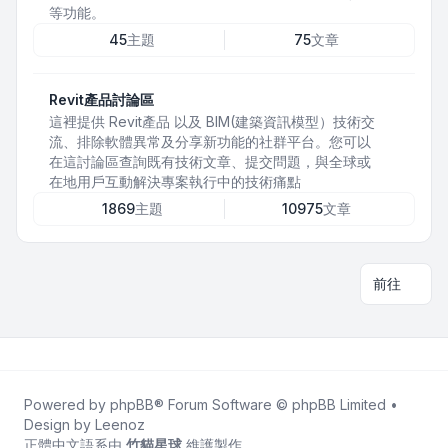
等功能。
45
主題
75
文章
Revit產品討論區
這裡提供 Revit產品 以及 BIM(建築資訊模型）技術交
流、排除軟體異常及分享新功能的社群平台。您可以
在這討論區查詢既有技術文章、提交問題，與全球或
在地用戶互動解決專案執行中的技術痛點
1869
主題
10975
文章
前往
Powered by
phpBB
® Forum Software © phpBB Limited •
Design by
Leenoz
正體中文語系由
竹貓星球
維護製作