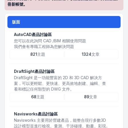
冊新帳號。
版面
AutoCAD產品討論區
您可以在此詢問 CAD /BIM 相關使用問題
我們會有專職工程師為您解決問題
821
主題
1324
文章
DraftSight產品討論區
DraftSight 是一功能豐富的 2D 和 3D CAD 解决方
案，可以更輕鬆、更快速、更高效地創建、編輯、查
看和標記任何類型的 DWG 文件。
68
主題
89
文章
Navisworks產品討論區
Navisworks 主要用於營建產品，能整合現行多數3D
設計模型並進行檢視、量測、干涉碰撞、動畫、彩現..