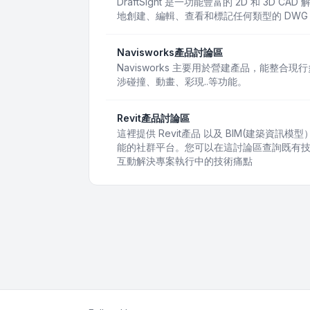
DraftSight 是一功能豐富的 2D 和 3D
地創建、編輯、查看和標記任何類型的 DWG
Navisworks產品討論區
Navisworks 主要用於營建產品，能整合
涉碰撞、動畫、彩現..等功能。
Revit產品討論區
這裡提供 Revit產品 以及 BIM(建築資
能的社群平台。您可以在這討論區查詢既有
互動解決專案執行中的技術痛點