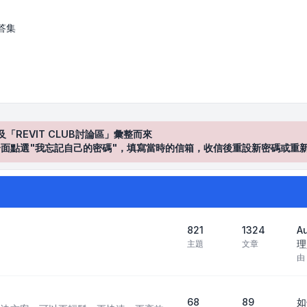
答集
及「REVIT CLUB討論區」彙整而來
登入"介面點選"我忘記自己的密碼"，填寫當時的信箱，收信後重設新密碼或重
821
1324
A
理
主題
文章
由
68
89
如