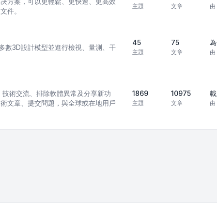
 CAD 解决方案，可以更輕鬆、更快速、更高效
主題
文章
由
 文件。
45
75
為
現行多數3D設計模型並進行檢視、量測、干
主題
文章
由
訊模型）技術交流、排除軟體異常及分享新功
1869
10975
載
技術文章、提交問題，與全球或在地用戶
主題
文章
由