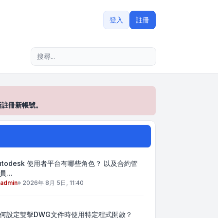
登入
註冊
進階搜尋
新註冊新帳號。
utodesk 使用者平台有哪些角色？ 以及合約管
員…
admin
»
2026年 8月 5日, 11:40
何設定雙擊DWG文件時使用特定程式開啟？