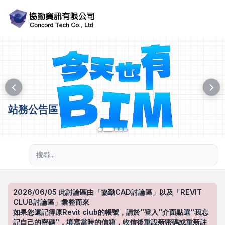
站務公告區
進階搜尋
2026/06/05 此討論區由「協勤CAD討論區」以及「REVIT
CLUB討論區」彙整而來
如果您還記得原Revit club的帳號，請於"登入"介面點選"我忘
記自己的密碼"，填寫當時的信箱，收信後重設新密碼或重新註