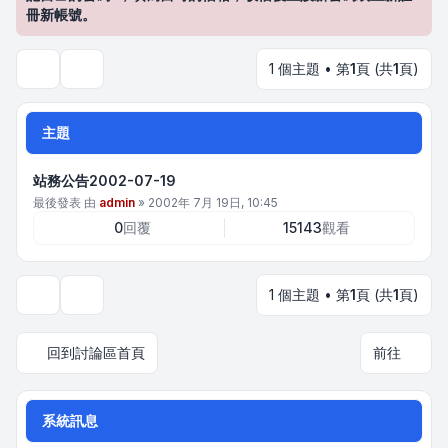
冊新帳號。
1 個主題 • 第
1
頁 (共
1
頁)
搜尋
主題
站務公告2002-07-19
最後發表 由
admin
»
2002年 7月 19日, 10:45
0
回覆
15143
觀看
1 個主題 • 第
1
頁 (共
1
頁)
顯示和排序選項
回到討論區首頁
前往
系統訊息