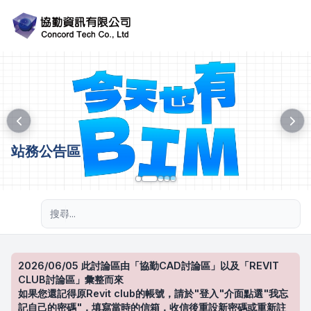
站務公告區
進階搜尋
2026/06/05 此討論區由「協勤CAD討論區」以及「REVIT
CLUB討論區」彙整而來
如果您還記得原Revit club的帳號，請於"登入"介面點選"我忘
記自己的密碼"，填寫當時的信箱，收信後重設新密碼或重新註