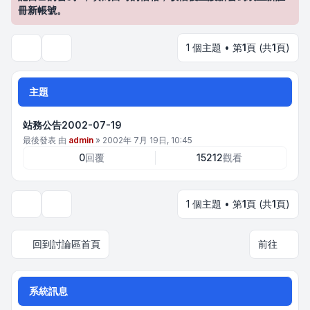
冊新帳號。
1 個主題 • 第
1
頁 (共
1
頁)
搜尋
主題
站務公告2002-07-19
最後發表 由
admin
»
2002年 7月 19日, 10:45
0
回覆
15212
觀看
1 個主題 • 第
1
頁 (共
1
頁)
顯示和排序選項
回到討論區首頁
前往
系統訊息