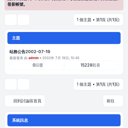
冊新帳號。
1 個主題 • 第
1
頁 (共
1
頁)
搜尋
主題
站務公告2002-07-19
最後發表 由
admin
»
2002年 7月 19日, 10:45
0
回覆
15228
觀看
1 個主題 • 第
1
頁 (共
1
頁)
顯示和排序選項
回到討論區首頁
前往
系統訊息