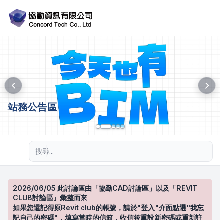
站務公告區
進階搜尋
2026/06/05 此討論區由「協勤CAD討論區」以及「REVIT
CLUB討論區」彙整而來
如果您還記得原Revit club的帳號，請於"登入"介面點選"我忘
記自己的密碼"，填寫當時的信箱，收信後重設新密碼或重新註