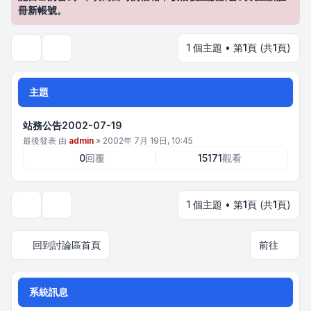
冊新帳號。
1 個主題 • 第
1
頁 (共
1
頁)
搜尋
主題
站務公告2002-07-19
最後發表 由
admin
»
2002年 7月 19日, 10:45
0
回覆
15171
觀看
1 個主題 • 第
1
頁 (共
1
頁)
顯示和排序選項
回到討論區首頁
前往
系統訊息