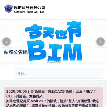
站務公告區
進階搜尋
2026/06/05 此討論區由「協勤CAD討論區」以及「REVIT
CLUB討論區」彙整而來
如果您還記得原Revit club的帳號，請於"登入"介面點選"我忘
記自己的密碼"，填寫當時的信箱，收信後重設新密碼或重新註