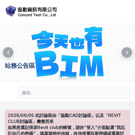
站務公告區
進階搜尋
2026/06/05 此討論區由「協勤CAD討論區」以及「REVIT
CLUB討論區」彙整而來
如果您還記得原Revit club的帳號，請於"登入"介面點選"我忘
記自己的密碼"，填寫當時的信箱，收信後重設新密碼或重新註