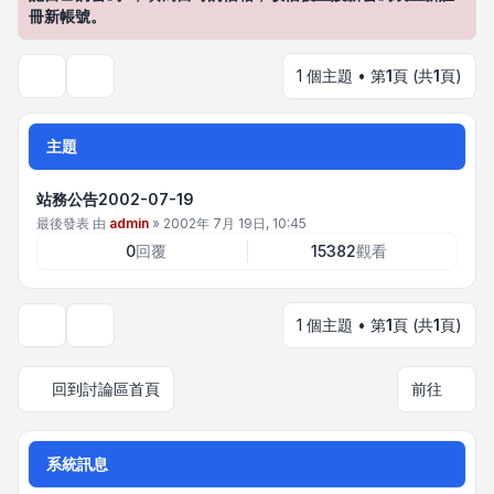
冊新帳號。
1 個主題 • 第
1
頁 (共
1
頁)
搜尋
主題
站務公告2002-07-19
最後發表 由
admin
»
2002年 7月 19日, 10:45
0
回覆
15382
觀看
1 個主題 • 第
1
頁 (共
1
頁)
顯示和排序選項
回到討論區首頁
前往
系統訊息