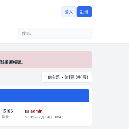
登入
註冊
進階搜尋
新註冊新帳號。
1 個主題 • 第
1
頁 (共
1
頁)
15186
由
admin
觀看
2002年 7月 19日, 10:45