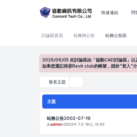
站務公告區
快速連結
問
討論區首頁
站務與公告
站務公告區
2026/06/05 此討論區由「協勤CAD討論區」以
如果您還記得原Revit club的帳號，請於"
發表主題
搜尋
主題
站務公告2002-07-19
由
admin
»
2002年 7月 19日, 10:45