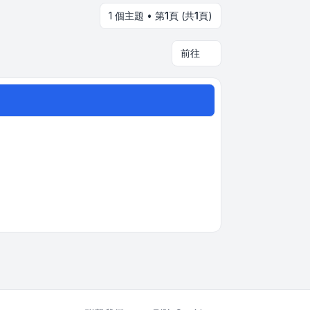
1 個主題 • 第
1
頁 (共
1
頁)
前往