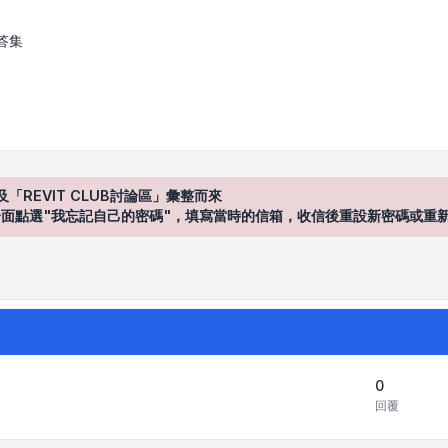
答集
及「REVIT CLUB討論區」彙整而來
登入"介面點選"我忘記自己的密碼"，填寫當時的信箱，收信後重設新密碼或重
0
回覆