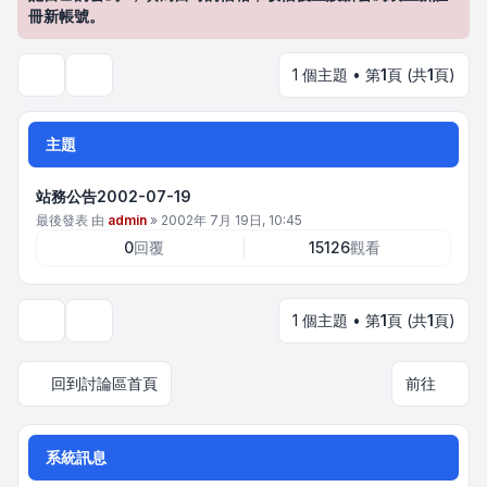
冊新帳號。
1 個主題 • 第
1
頁 (共
1
頁)
搜尋
主題
站務公告2002-07-19
最後發表 由
admin
»
2002年 7月 19日, 10:45
0
回覆
15126
觀看
1 個主題 • 第
1
頁 (共
1
頁)
顯示和排序選項
回到討論區首頁
前往
系統訊息