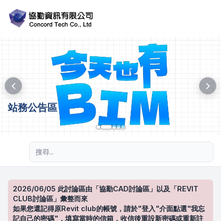
站務公告區
進階搜尋
2026/06/05 此討論區由「協勤CAD討論區」以及「REVIT
CLUB討論區」彙整而來
如果您還記得原Revit club的帳號，請於"登入"介面點選"我忘
記自己的密碼"，填寫當時的信箱，收信後重設新密碼或重新註