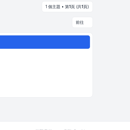
1 個主題 • 第
1
頁 (共
1
頁)
前往