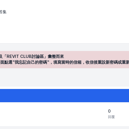
答集
及「REVIT CLUB討論區」彙整而來
登入"介面點選"我忘記自己的密碼"，填寫當時的信箱，收信後重設新密碼或重
0
回覆