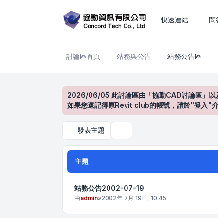
站務公告區
快速連結
問
討論區首頁
站務與公告
站務公告區
2026/06/05 此討論區由「協勤CAD討論區」以
如果您還記得原Revit club的帳號，請於"
發表主題
搜尋
主題
站務公告2002-07-19
由
admin
»
2002年 7月 19日, 10:45