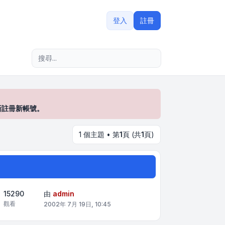
登入
註冊
進階搜尋
新註冊新帳號。
1 個主題 • 第
1
頁 (共
1
頁)
15290
由
admin
觀看
2002年 7月 19日, 10:45