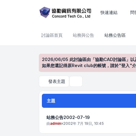
站務公告區
快速連結
問
討論區首頁
站務與公告
站務公告區
2026/06/05 此討論區由「協勤CAD討論區」以
如果您還記得原Revit club的帳號，請於"
發表主題
搜尋
主題
站務公告2002-07-19
由
admin
»
2002年 7月 19日, 10:45