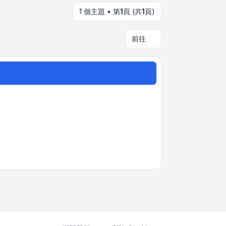
1 個主題 • 第
1
頁 (共
1
頁)
前往