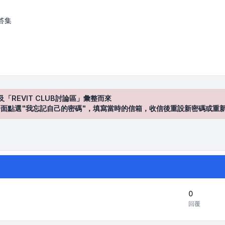
答集
及「REVIT CLUB討論區」彙整而來
登入"介面點選"我忘記自己的密碼"，填寫當時的信箱，收信後重設新密碼或重
0
回覆