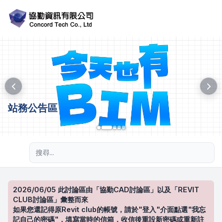
站務公告區
進階搜尋
2026/06/05 此討論區由「協勤CAD討論區」以及「REVIT
CLUB討論區」彙整而來
如果您還記得原Revit club的帳號，請於"登入"介面點選"我忘
記自己的密碼"，填寫當時的信箱，收信後重設新密碼或重新註