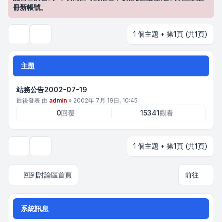
冊新帳號。
1 個主題 • 第
1
頁 (共
1
頁)
搜尋
主題
站務公告2002-07-19
最後發表 由
admin
»
2002年 7月 19日, 10:45
0
回覆
15341
觀看
1 個主題 • 第
1
頁 (共
1
頁)
顯示和排序選項
回到討論區首頁
前往
系統訊息