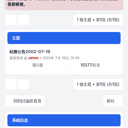
冊新帳號。
1 個主題 • 第
1
頁 (共
1
頁)
搜尋
主題
站務公告2002-07-19
最後發表 由
admin
»
2002年 7月 19日, 10:45
0
回覆
15377
觀看
1 個主題 • 第
1
頁 (共
1
頁)
顯示和排序選項
回到討論區首頁
前往
系統訊息