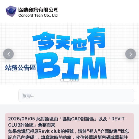
站務公告區
進階搜尋
2026/06/05 此討論區由「協勤CAD討論區」以及「REVIT
CLUB討論區」彙整而來
如果您還記得原Revit club的帳號，請於"登入"介面點選"我忘
記自己的密碼"，填寫當時的信箱，收信後重設新密碼或重新註