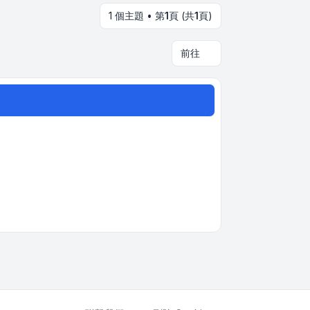
1 個主題 • 第
1
頁 (共
1
頁)
前往