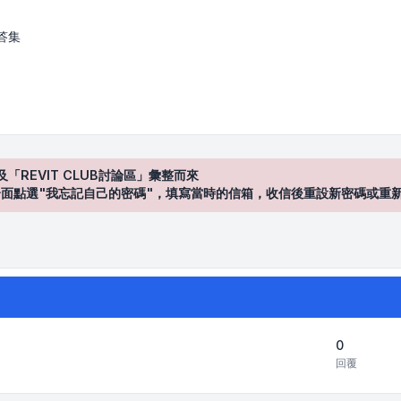
答集
及「REVIT CLUB討論區」彙整而來
登入"介面點選"我忘記自己的密碼"，填寫當時的信箱，收信後重設新密碼或重
0
回覆