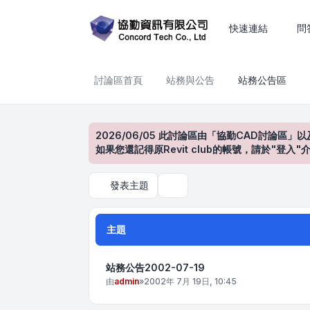
站務公告區
快速連結
問
討論區首頁
站務與公告
站務公告區
2026/06/05 此討論區由「協勤CAD討論區」以
如果您還記得原Revit club的帳號，請於"
發表主題
搜尋
主題
站務公告2002-07-19
由
admin
»
2002年 7月 19日, 10:45