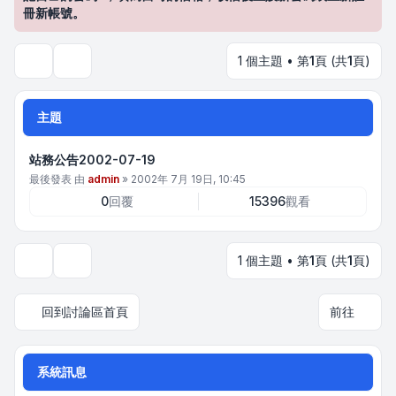
冊新帳號。
1 個主題 • 第
1
頁 (共
1
頁)
搜尋
主題
站務公告2002-07-19
最後發表 由
admin
»
2002年 7月 19日, 10:45
0
回覆
15396
觀看
1 個主題 • 第
1
頁 (共
1
頁)
顯示和排序選項
回到討論區首頁
前往
系統訊息