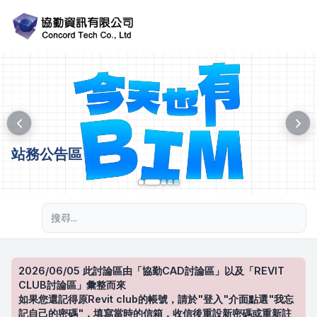
站務公告區
進階搜尋
2026/06/05 此討論區由「協勤CAD討論區」以及「REVIT
CLUB討論區」彙整而來
如果您還記得原Revit club的帳號，請於"登入"介面點選"我忘
記自己的密碼"，填寫當時的信箱，收信後重設新密碼或重新註