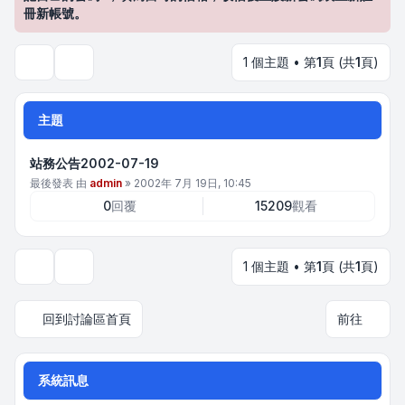
冊新帳號。
1 個主題 • 第
1
頁 (共
1
頁)
搜尋
主題
站務公告2002-07-19
最後發表 由
admin
»
2002年 7月 19日, 10:45
0
回覆
15209
觀看
1 個主題 • 第
1
頁 (共
1
頁)
顯示和排序選項
回到討論區首頁
前往
系統訊息