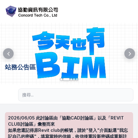
站務公告區
進階搜尋
2026/06/05 此討論區由「協勤CAD討論區」以及「REVIT
CLUB討論區」彙整而來
如果您還記得原Revit club的帳號，請於"登入"介面點選"我忘
記自己的密碼"，填寫當時的信箱，收信後重設新密碼或重新註