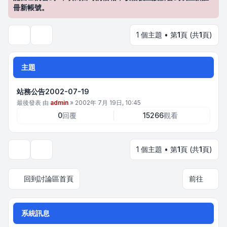
冊新帳號。
1 個主題 • 第
1
頁 (共
1
頁)
搜尋
主題
站務公告2002-07-19
最後發表 由
admin
»
2002年 7月 19日, 10:45
0
回覆
15266
觀看
1 個主題 • 第
1
頁 (共
1
頁)
顯示和排序選項
回到討論區首頁
前往
系統訊息