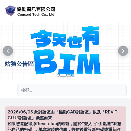
站務公告區
進階搜尋
2026/06/05 此討論區由「協勤CAD討論區」以及「REVIT
CLUB討論區」彙整而來
如果您還記得原Revit club的帳號，請於"登入"介面點選"我忘
記自己的密碼"，填寫當時的信箱，收信後重設新密碼或重新註