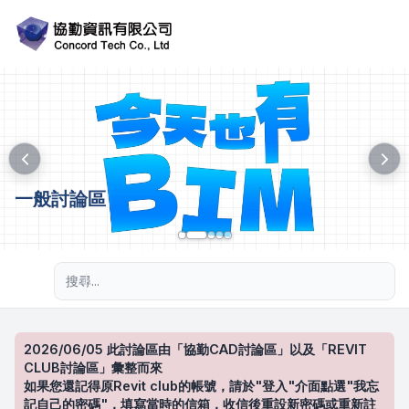
一般討論區
進階搜尋
2026/06/05 此討論區由「協勤CAD討論區」以及「REVIT
CLUB討論區」彙整而來
如果您還記得原Revit club的帳號，請於"登入"介面點選"我忘
記自己的密碼"，填寫當時的信箱，收信後重設新密碼或重新註