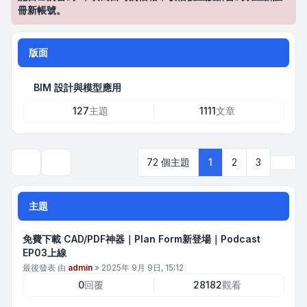
冊新帳號。
版面
BIM 設計與模型應用
127
主題
1111
文章
下一
72 個主題
1
2
3
搜尋
主題
免費下載 CAD/PDF神器｜Plan Form新登場｜Podcast
EP03上線
最後發表 由
admin
»
2025年 9月 9日, 15:12
0
回覆
28182
觀看