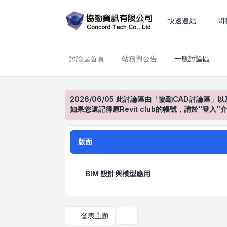
一般討論區
快速連結
問
討論區首頁
站務與公告
一般討論區
2026/06/05 此討論區由「協勤CAD討論區」以
如果您還記得原Revit club的帳號，請於"
版面
BIM 設計與模型應用
發表主題
搜尋