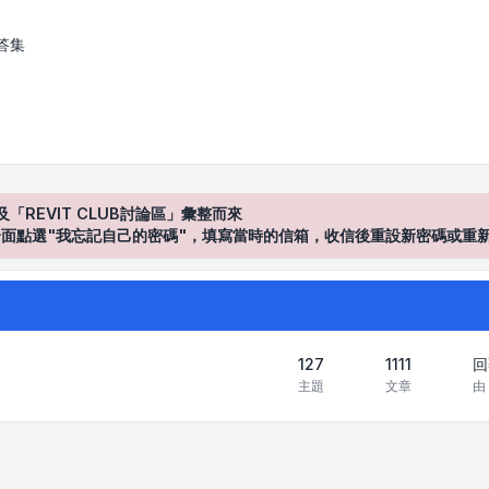
答集
及「REVIT CLUB討論區」彙整而來
登入"介面點選"我忘記自己的密碼"，填寫當時的信箱，收信後重設新密碼或重
127
1111
回
主題
文章
由