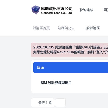
一般討論區
快速連結
問
討論區首頁
站務與公告
一般討論區
2026/06/05 此討論區由「協勤CAD討論區」以
如果您還記得原Revit club的帳號，請於"
版面
BIM 設計與模型應用
發表主題
搜尋