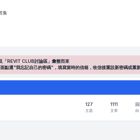
答集
及「REVIT CLUB討論區」彙整而來
登入"介面點選"我忘記自己的密碼"，填寫當時的信箱，收信後重設新密碼或重
127
1111
回
主題
文章
由