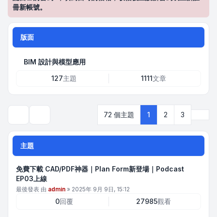
冊新帳號。
版面
BIM 設計與模型應用
127
主題
1111
文章
下一
72 個主題
1
2
3
搜尋
主題
免費下載 CAD/PDF神器｜Plan Form新登場｜Podcast
EP03上線
最後發表 由
admin
»
2025年 9月 9日, 15:12
0
回覆
27985
觀看