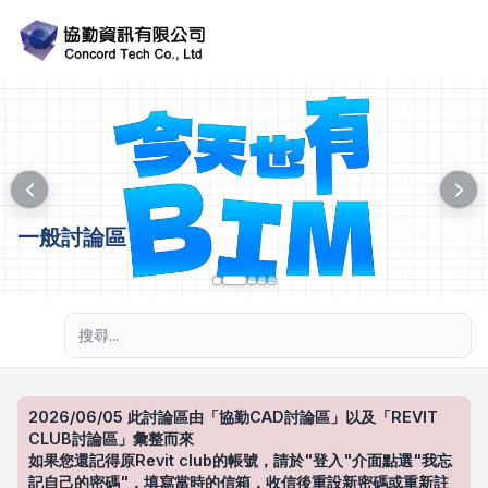
一般討論區
進階搜尋
2026/06/05 此討論區由「協勤CAD討論區」以及「REVIT
CLUB討論區」彙整而來
如果您還記得原Revit club的帳號，請於"登入"介面點選"我忘
記自己的密碼"，填寫當時的信箱，收信後重設新密碼或重新註