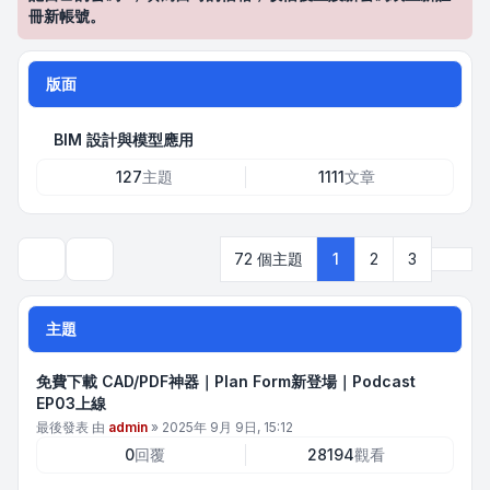
冊新帳號。
版面
BIM 設計與模型應用
127
主題
1111
文章
下一
72 個主題
1
2
3
搜尋
主題
免費下載 CAD/PDF神器｜Plan Form新登場｜Podcast
EP03上線
最後發表 由
admin
»
2025年 9月 9日, 15:12
0
回覆
28194
觀看