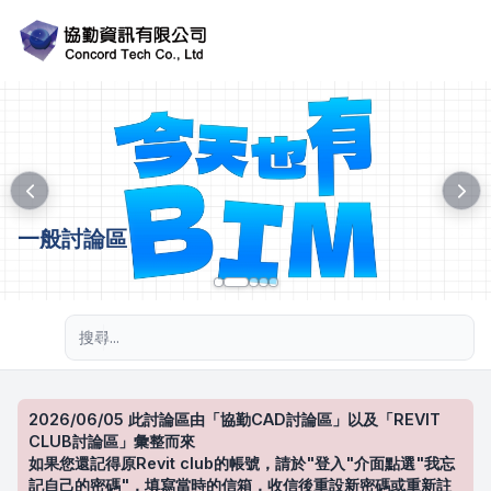
一般討論區
進階搜尋
2026/06/05 此討論區由「協勤CAD討論區」以及「REVIT
CLUB討論區」彙整而來
如果您還記得原Revit club的帳號，請於"登入"介面點選"我忘
記自己的密碼"，填寫當時的信箱，收信後重設新密碼或重新註