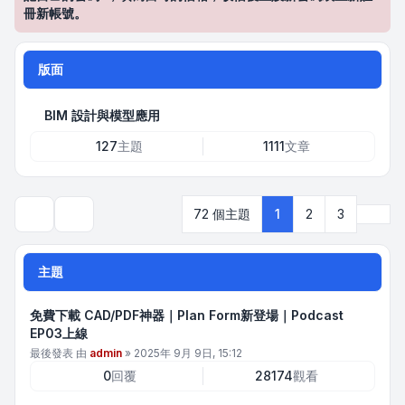
冊新帳號。
版面
BIM 設計與模型應用
127
主題
1111
文章
下一
72 個主題
1
2
3
搜尋
主題
免費下載 CAD/PDF神器｜Plan Form新登場｜Podcast
EP03上線
最後發表 由
admin
»
2025年 9月 9日, 15:12
0
回覆
28174
觀看