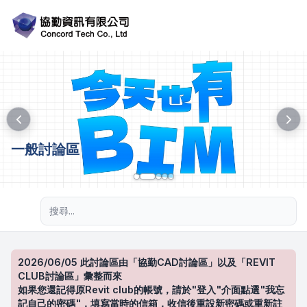
一般討論區
進階搜尋
2026/06/05 此討論區由「協勤CAD討論區」以及「REVIT
CLUB討論區」彙整而來
如果您還記得原Revit club的帳號，請於"登入"介面點選"我忘
記自己的密碼"，填寫當時的信箱，收信後重設新密碼或重新註