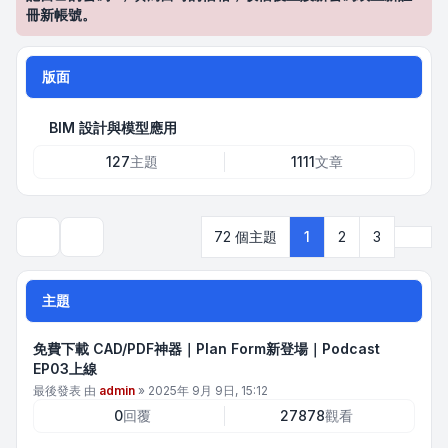
冊新帳號。
版面
BIM 設計與模型應用
127
主題
1111
文章
下一
72 個主題
1
2
3
搜尋
主題
免費下載 CAD/PDF神器｜Plan Form新登場｜Podcast
EP03上線
最後發表 由
admin
»
2025年 9月 9日, 15:12
0
回覆
27878
觀看