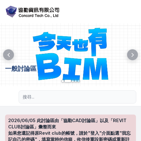
一般討論區
進階搜尋
2026/06/05 此討論區由「協勤CAD討論區」以及「REVIT
CLUB討論區」彙整而來
如果您還記得原Revit club的帳號，請於"登入"介面點選"我忘
記自己的密碼"，填寫當時的信箱，收信後重設新密碼或重新註