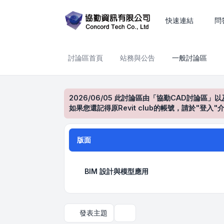
一般討論區
快速連結
問
討論區首頁
站務與公告
一般討論區
2026/06/05 此討論區由「協勤CAD討論區」以
如果您還記得原Revit club的帳號，請於"
版面
BIM 設計與模型應用
發表主題
搜尋