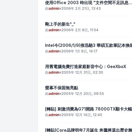
使用Office 2003 時出現 "文件空間不足訊息.
由
admin
»
2006年 2月 21日, 13:43
剛上手的新生^_^
由
admin
»
2006年 2月 9日, 11:54
Intel今(2006/1/9)推迅馳3 華碩五款筆記本
由
admin
»
2006年 1月 9日, 14:17
用舊電腦免費打造家庭影音中心：GeeXboX
由
admin
»
2005年 12月 31日, 02:30
螢幕不保固無亮點
由
admin
»
2005年 12月 20日, 09:55
[轉貼] 刺激消費為G71開路 7800GTX顯卡大
由
admin
»
2005年 12月 14日, 12:40
[轉貼]Core品牌明年7月誕生 奔騰將退出歷史