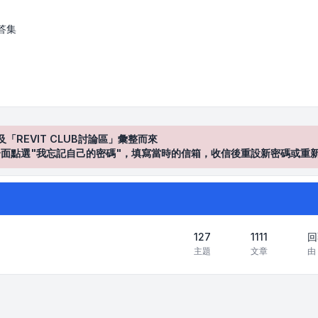
答集
及「REVIT CLUB討論區」彙整而來
登入"介面點選"我忘記自己的密碼"，填寫當時的信箱，收信後重設新密碼或重
127
1111
回
主題
文章
由