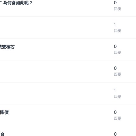
0
.." 為何會如此呢？
回覆
1
回覆
0
換裝雙核芯
回覆
0
回覆
1
回覆
0
幅降價
回覆
0
舞台