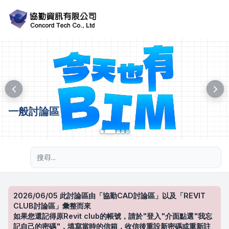
一般討論區
進階搜尋
2026/06/05 此討論區由「協勤CAD討論區」以及「REVIT
CLUB討論區」彙整而來
如果您還記得原Revit club的帳號，請於"登入"介面點選"我忘
記自己的密碼"，填寫當時的信箱，收信後重設新密碼或重新註