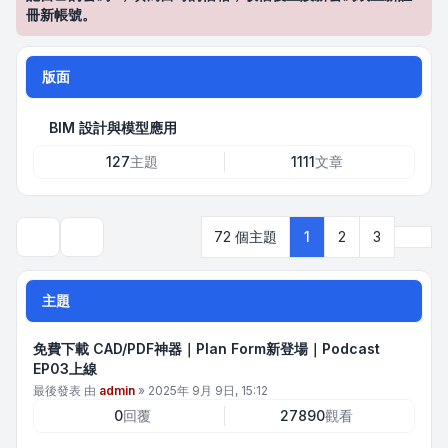
冊新帳號。
版面
BIM 設計與模型應用
127
主題
1111
文章
下一
72 個主題
1
2
3
搜尋
主題
免費下載 CAD/PDF神器｜Plan Form新登場｜Podcast
EP03上線
最後發表 由
admin
»
2025年 9月 9日, 15:12
0
回覆
27890
觀看