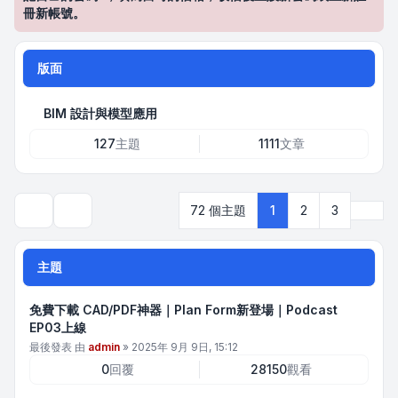
冊新帳號。
版面
BIM 設計與模型應用
127
主題
1111
文章
下一
72 個主題
1
2
3
搜尋
主題
免費下載 CAD/PDF神器｜Plan Form新登場｜Podcast
EP03上線
最後發表 由
admin
»
2025年 9月 9日, 15:12
0
回覆
28150
觀看