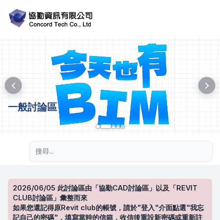
一般討論區
進階搜尋
2026/06/05 此討論區由「協勤CAD討論區」以及「REVIT
CLUB討論區」彙整而來
如果您還記得原Revit club的帳號，請於"登入"介面點選"我忘
記自己的密碼"，填寫當時的信箱，收信後重設新密碼或重新註