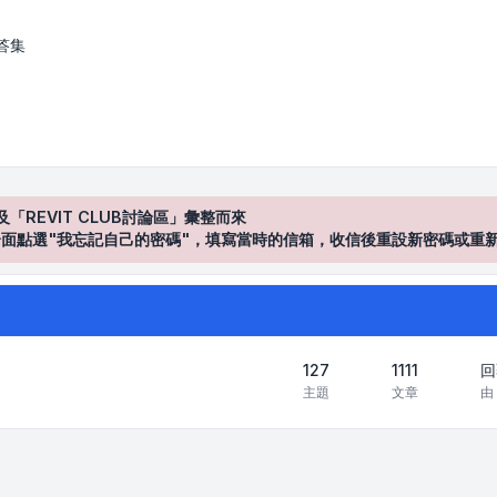
答集
及「REVIT CLUB討論區」彙整而來
登入"介面點選"我忘記自己的密碼"，填寫當時的信箱，收信後重設新密碼或重
127
1111
回
主題
文章
由