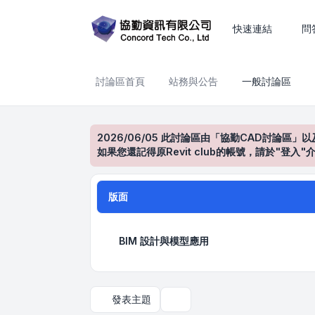
一般討論區
快速連結
問
討論區首頁
站務與公告
一般討論區
2026/06/05 此討論區由「協勤CAD討論區」以
如果您還記得原Revit club的帳號，請於"
版面
BIM 設計與模型應用
發表主題
搜尋