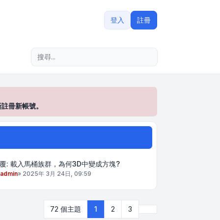
登入
註冊
進階搜尋
新註冊新帳號。
覆: 載入馬桶族群，為何3D中變成方塊?
admin
»
2025年 3月 24日, 09:59
下一頁
72 個主題
1
2
3