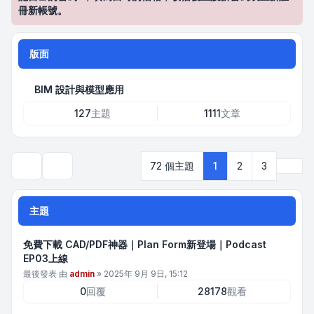
冊新帳號。
版面
BIM 設計與模型應用
127
主題
1111
文章
下一
72 個主題
1
2
3
搜尋
主題
免費下載 CAD/PDF神器｜Plan Form新登場｜Podcast
EP03上線
最後發表 由
admin
»
2025年 9月 9日, 15:12
0
回覆
28178
觀看