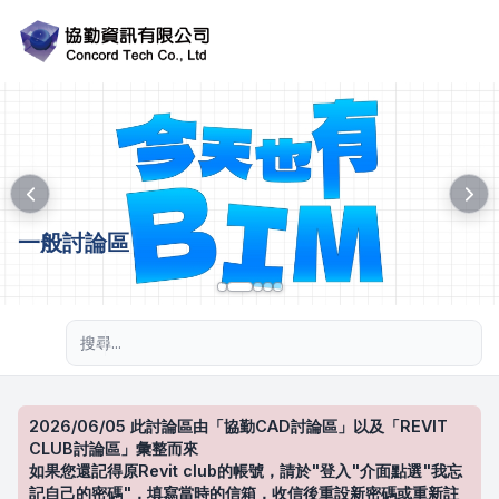
一般討論區
進階搜尋
2026/06/05 此討論區由「協勤CAD討論區」以及「REVIT
CLUB討論區」彙整而來
如果您還記得原Revit club的帳號，請於"登入"介面點選"我忘
記自己的密碼"，填寫當時的信箱，收信後重設新密碼或重新註