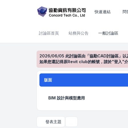
一般討論區
快速連結
問
討論區首頁
站務與公告
一般討論區
2026/06/05 此討論區由「協勤CAD討論區」以
如果您還記得原Revit club的帳號，請於"
版面
BIM 設計與模型應用
發表主題
搜尋