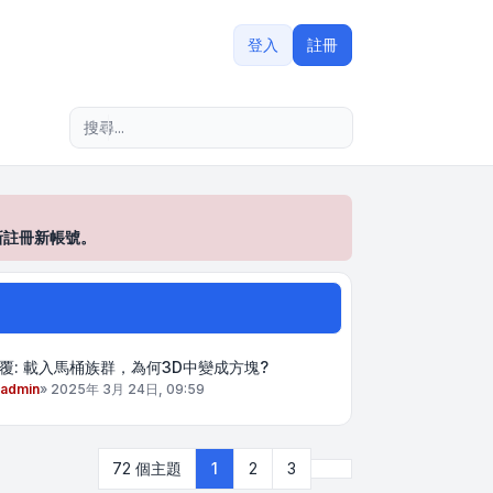
登入
註冊
進階搜尋
新註冊新帳號。
覆: 載入馬桶族群，為何3D中變成方塊?
admin
»
2025年 3月 24日, 09:59
下一頁
72 個主題
1
2
3