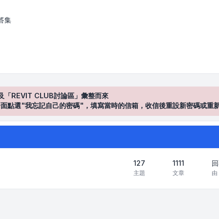
答集
及「REVIT CLUB討論區」彙整而來
登入"介面點選"我忘記自己的密碼"，填寫當時的信箱，收信後重設新密碼或重
127
1111
回
主題
文章
由