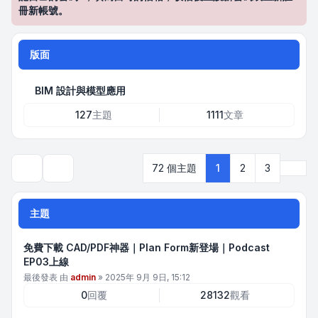
冊新帳號。
版面
BIM 設計與模型應用
127
主題
1111
文章
下一
72 個主題
1
2
3
搜尋
主題
免費下載 CAD/PDF神器｜Plan Form新登場｜Podcast
EP03上線
最後發表 由
admin
»
2025年 9月 9日, 15:12
0
回覆
28132
觀看