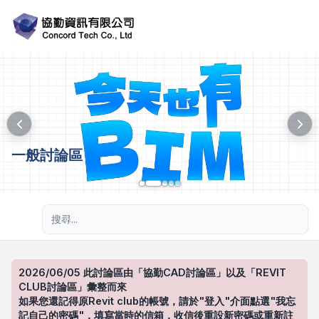
一般討論區
進階搜尋
2026/06/05 此討論區由「協勤CAD討論區」以及「REVIT
CLUB討論區」彙整而來
如果您還記得原Revit club的帳號，請於"登入"介面點選"我忘
記自己的密碼"，填寫當時的信箱，收信後重設新密碼或重新註