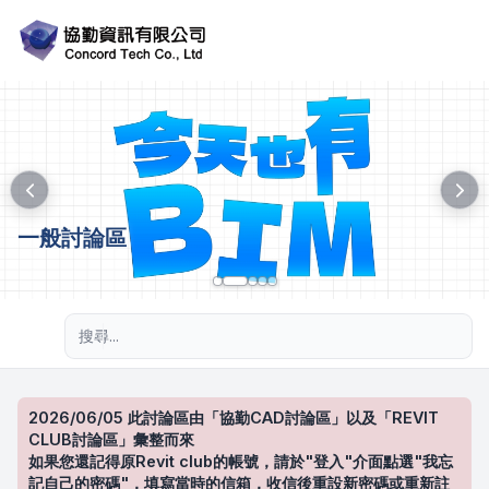
一般討論區
進階搜尋
2026/06/05 此討論區由「協勤CAD討論區」以及「REVIT
CLUB討論區」彙整而來
如果您還記得原Revit club的帳號，請於"登入"介面點選"我忘
記自己的密碼"，填寫當時的信箱，收信後重設新密碼或重新註