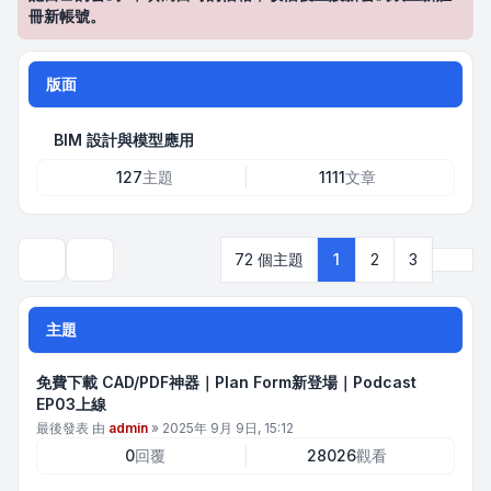
冊新帳號。
版面
BIM 設計與模型應用
127
主題
1111
文章
下一
72 個主題
1
2
3
搜尋
主題
免費下載 CAD/PDF神器｜Plan Form新登場｜Podcast
EP03上線
最後發表 由
admin
»
2025年 9月 9日, 15:12
0
回覆
28026
觀看