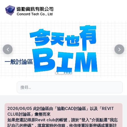
一般討論區
進階搜尋
2026/06/05 此討論區由「協勤CAD討論區」以及「REVIT
CLUB討論區」彙整而來
如果您還記得原Revit club的帳號，請於"登入"介面點選"我忘
記自己的密碼"，填寫當時的信箱，收信後重設新密碼或重新註