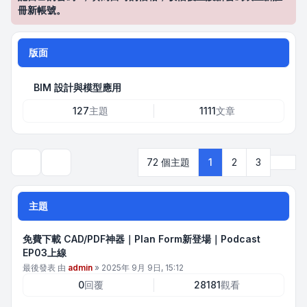
冊新帳號。
版面
BIM 設計與模型應用
127
主題
1111
文章
下一
72 個主題
1
2
3
搜尋
主題
免費下載 CAD/PDF神器｜Plan Form新登場｜Podcast
EP03上線
最後發表 由
admin
»
2025年 9月 9日, 15:12
0
回覆
28181
觀看