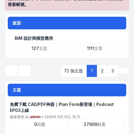
冊新帳號。
版面
BIM 設計與模型應用
127
主題
1111
文章
下一
72 個主題
1
2
3
搜尋
主題
免費下載 CAD/PDF神器｜Plan Form新登場｜Podcast
EP03上線
最後發表 由
admin
»
2025年 9月 9日, 15:12
0
回覆
27909
觀看