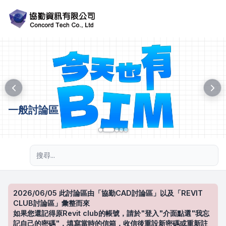
一般討論區
進階搜尋
2026/06/05 此討論區由「協勤CAD討論區」以及「REVIT
CLUB討論區」彙整而來
如果您還記得原Revit club的帳號，請於"登入"介面點選"我忘
記自己的密碼"，填寫當時的信箱，收信後重設新密碼或重新註