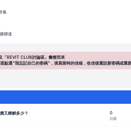
答集
/ 廣聯達
及「REVIT CLUB討論區」彙整而來
登入"介面點選"我忘記自己的密碼"，填寫當時的信箱，收信後重設新密碼或重
0
價又瞭解多少？
回覆