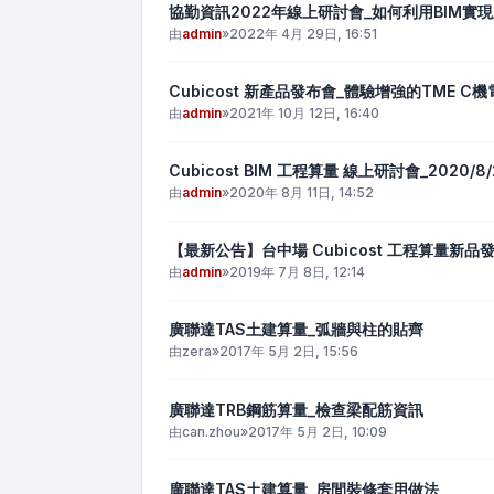
協勤資訊2022年線上研討會_如何利用BIM實
由
admin
»
2022年 4月 29日, 16:51
Cubicost 新產品發布會_體驗增強的TME 
由
admin
»
2021年 10月 12日, 16:40
Cubicost BIM 工程算量 線上研討會_2020/8/
由
admin
»
2020年 8月 11日, 14:52
【最新公告】台中場 Cubicost 工程算量新品發表
由
admin
»
2019年 7月 8日, 12:14
廣聯達TAS土建算量_弧牆與柱的貼齊
由
zera
»
2017年 5月 2日, 15:56
廣聯達TRB鋼筋算量_檢查梁配筋資訊
由
can.zhou
»
2017年 5月 2日, 10:09
廣聯達TAS土建算量_房間裝修套用做法