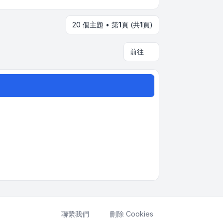
20 個主題 • 第
1
頁 (共
1
頁)
前往
聯繫我們
刪除 Cookies