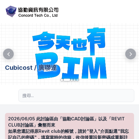
Cubicost / 廣聯達
進階搜尋
2026/06/05 此討論區由「協勤CAD討論區」以及「REVIT
CLUB討論區」彙整而來
如果您還記得原Revit club的帳號，請於"登入"介面點選"我忘
記自己的密碼"，填寫當時的信箱，收信後重設新密碼或重新註