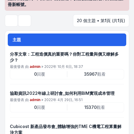
冊新帳號。
20 個主題 • 第
1
頁 (共
1
頁)
搜尋
主題
分享文章：工程造價真的重要嗎？你對工程量與價又瞭解多
少？
最後發表 由
admin
»
2022年 10月 6日, 18:37
0
回覆
35967
觀看
協勤資訊2022年線上研討會_如何利用BIM實現成本管理
最後發表 由
admin
»
2022年 4月 29日, 16:51
0
回覆
15370
觀看
Cubicost 新產品發布會_體驗增強的TME C機電工程算量解
決方案