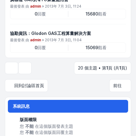
最後發表 由
admin
»
2013年 7月 3日, 11:24
0
回覆
15680
觀看
協勤資訊：Glodon GAS工程算量解決方案
最後發表 由
admin
»
2013年 7月 3日, 11:04
0
回覆
15069
觀看
20 個主題 • 第
1
頁 (共
1
頁)
顯示和排序選項
回到討論區首頁
前往
系統訊息
版面權限
您
不能
在這個版面發表主題
您
不能
在這個版面回覆主題