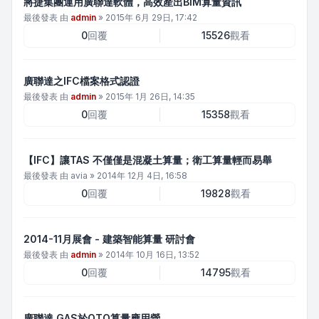
將捷集團運用廣聯達軟體，高效產出BIM算量資訊
最後發表 由
admin
»
2015年 6月 29日, 17:42
0
回覆
15526
觀看
廣聯達之IFC檔案格式認證
最後發表 由
admin
»
2015年 1月 26日, 14:35
0
回覆
15358
觀看
【IFC】讓TAS 不僅僅是混凝土算量；衛工算量輕而易舉
最後發表 由
avia
»
2014年 12月 4日, 16:58
0
回覆
19828
觀看
2014-11月展會 - 建築智能算量 研討會
最後發表 由
admin
»
2014年 10月 16日, 13:52
0
回覆
14795
觀看
廣聯達 GAS於QTO算量應用營