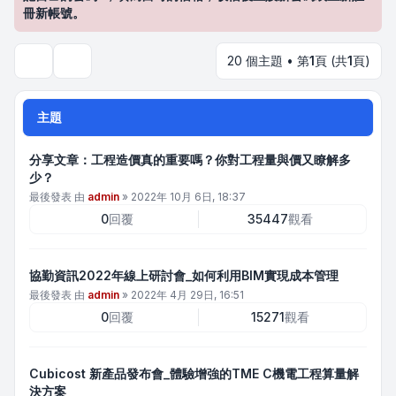
冊新帳號。
20 個主題 • 第
1
頁 (共
1
頁)
搜尋
主題
分享文章：工程造價真的重要嗎？你對工程量與價又瞭解多
少？
最後發表 由
admin
»
2022年 10月 6日, 18:37
0
回覆
35447
觀看
協勤資訊2022年線上研討會_如何利用BIM實現成本管理
最後發表 由
admin
»
2022年 4月 29日, 16:51
0
回覆
15271
觀看
Cubicost 新產品發布會_體驗增強的TME C機電工程算量解
決方案