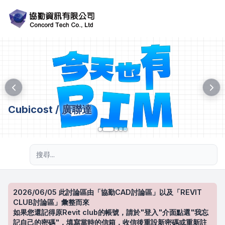
Cubicost / 廣聯達
進階搜尋
2026/06/05 此討論區由「協勤CAD討論區」以及「REVIT
CLUB討論區」彙整而來
如果您還記得原Revit club的帳號，請於"登入"介面點選"我忘
記自己的密碼"，填寫當時的信箱，收信後重設新密碼或重新註