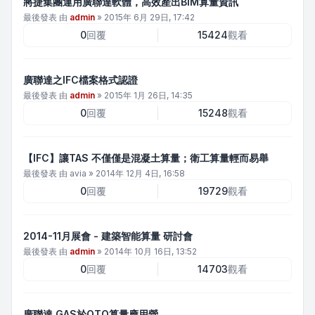
將捷集團運用廣聯達軟體，高效產出BIM算量資訊
最後發表 由
admin
»
2015年 6月 29日, 17:42
0
回覆
15424
觀看
廣聯達之IFC檔案格式認證
最後發表 由
admin
»
2015年 1月 26日, 14:35
0
回覆
15248
觀看
【IFC】讓TAS 不僅僅是混凝土算量；衛工算量輕而易舉
最後發表 由
avia
»
2014年 12月 4日, 16:58
0
回覆
19729
觀看
2014-11月展會 - 建築智能算量 研討會
最後發表 由
admin
»
2014年 10月 16日, 13:52
0
回覆
14703
觀看
廣聯達 GAS於QTO算量應用營