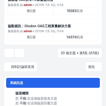
最後發表 由
admin
»
2013年 7月 3日, 11:24
0
回覆
15583
觀看
協勤資訊：Glodon GAS工程算量解決方案
最後發表 由
admin
»
2013年 7月 3日, 11:04
0
回覆
14974
觀看
20 個主題 • 第
1
頁 (共
1
頁)
顯示和排序選項
回到討論區首頁
前往
系統訊息
版面權限
您
不能
在這個版面發表主題
您
不能
在這個版面回覆主題