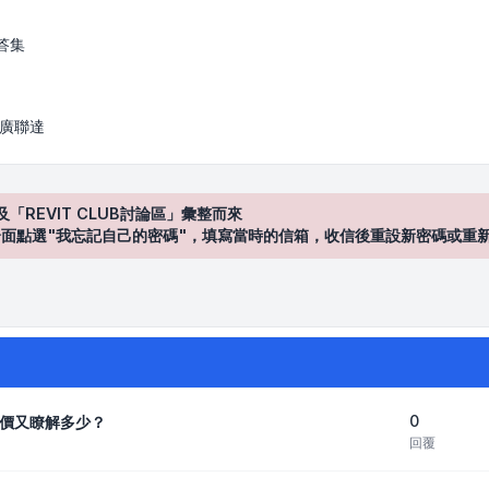
答集
/ 廣聯達
及「REVIT CLUB討論區」彙整而來
登入"介面點選"我忘記自己的密碼"，填寫當時的信箱，收信後重設新密碼或重
0
價又瞭解多少？
回覆