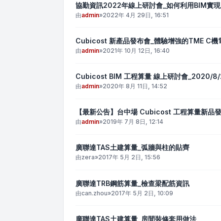
協勤資訊2022年線上研討會_如何利用BIM實
由
admin
»
2022年 4月 29日, 16:51
Cubicost 新產品發布會_體驗增強的TME 
由
admin
»
2021年 10月 12日, 16:40
Cubicost BIM 工程算量 線上研討會_2020/8/
由
admin
»
2020年 8月 11日, 14:52
【最新公告】台中場 Cubicost 工程算量新品發表
由
admin
»
2019年 7月 8日, 12:14
廣聯達TAS土建算量_弧牆與柱的貼齊
由
zera
»
2017年 5月 2日, 15:56
廣聯達TRB鋼筋算量_檢查梁配筋資訊
由
can.zhou
»
2017年 5月 2日, 10:09
廣聯達TAS土建算量_房間裝修套用做法