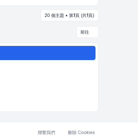
20 個主題 • 第
1
頁 (共
1
頁)
前往
聯繫我們
刪除 Cookies