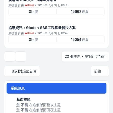
最後發表 由
admin
»
2013年 7月 3日, 11:24
0
回覆
15662
觀看
協勤資訊：Glodon GAS工程算量解決方案
最後發表 由
admin
»
2013年 7月 3日, 11:04
0
回覆
15054
觀看
20 個主題 • 第
1
頁 (共
1
頁)
顯示和排序選項
回到討論區首頁
前往
系統訊息
版面權限
您
不能
在這個版面發表主題
您
不能
在這個版面回覆主題