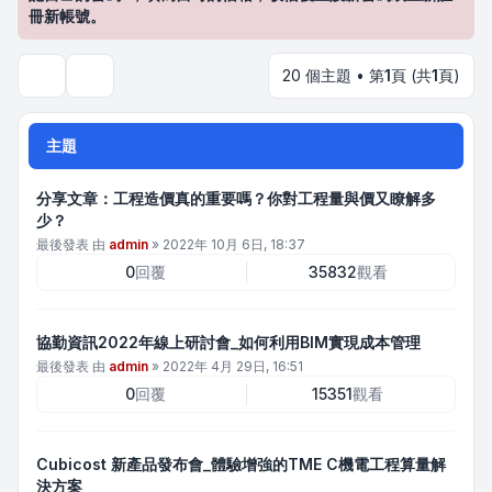
冊新帳號。
20 個主題 • 第
1
頁 (共
1
頁)
搜尋
主題
分享文章：工程造價真的重要嗎？你對工程量與價又瞭解多
少？
最後發表 由
admin
»
2022年 10月 6日, 18:37
0
回覆
35832
觀看
協勤資訊2022年線上研討會_如何利用BIM實現成本管理
最後發表 由
admin
»
2022年 4月 29日, 16:51
0
回覆
15351
觀看
Cubicost 新產品發布會_體驗增強的TME C機電工程算量解
決方案