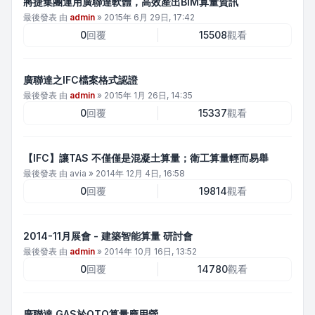
將捷集團運用廣聯達軟體，高效產出BIM算量資訊
最後發表 由
admin
»
2015年 6月 29日, 17:42
0
回覆
15508
觀看
廣聯達之IFC檔案格式認證
最後發表 由
admin
»
2015年 1月 26日, 14:35
0
回覆
15337
觀看
【IFC】讓TAS 不僅僅是混凝土算量；衛工算量輕而易舉
最後發表 由
avia
»
2014年 12月 4日, 16:58
0
回覆
19814
觀看
2014-11月展會 - 建築智能算量 研討會
最後發表 由
admin
»
2014年 10月 16日, 13:52
0
回覆
14780
觀看
廣聯達 GAS於QTO算量應用營