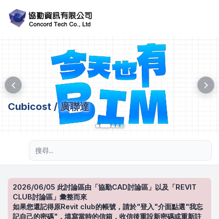
Cubicost / 廣聯達
進階搜尋
2026/06/05 此討論區由「協勤CAD討論區」以及「REVIT
CLUB討論區」彙整而來
如果您還記得原Revit club的帳號，請於"登入"介面點選"我忘
記自己的密碼"，填寫當時的信箱，收信後重設新密碼或重新註