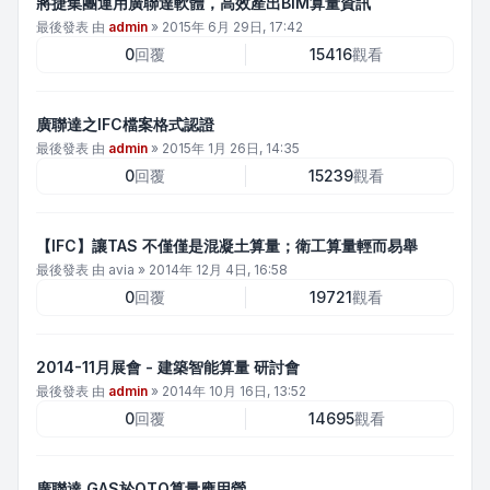
將捷集團運用廣聯達軟體，高效產出BIM算量資訊
最後發表 由
admin
»
2015年 6月 29日, 17:42
0
回覆
15416
觀看
廣聯達之IFC檔案格式認證
最後發表 由
admin
»
2015年 1月 26日, 14:35
0
回覆
15239
觀看
【IFC】讓TAS 不僅僅是混凝土算量；衛工算量輕而易舉
最後發表 由
avia
»
2014年 12月 4日, 16:58
0
回覆
19721
觀看
2014-11月展會 - 建築智能算量 研討會
最後發表 由
admin
»
2014年 10月 16日, 13:52
0
回覆
14695
觀看
廣聯達 GAS於QTO算量應用營