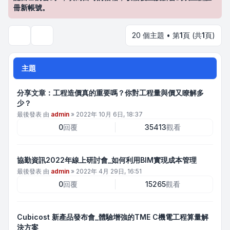
冊新帳號。
20 個主題 • 第
1
頁 (共
1
頁)
搜尋
主題
分享文章：工程造價真的重要嗎？你對工程量與價又瞭解多
少？
最後發表 由
admin
»
2022年 10月 6日, 18:37
0
回覆
35413
觀看
協勤資訊2022年線上研討會_如何利用BIM實現成本管理
最後發表 由
admin
»
2022年 4月 29日, 16:51
0
回覆
15265
觀看
Cubicost 新產品發布會_體驗增強的TME C機電工程算量解
決方案