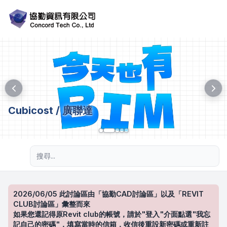
Cubicost / 廣聯達
進階搜尋
2026/06/05 此討論區由「協勤CAD討論區」以及「REVIT
CLUB討論區」彙整而來
如果您還記得原Revit club的帳號，請於"登入"介面點選"我忘
記自己的密碼"，填寫當時的信箱，收信後重設新密碼或重新註