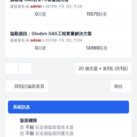
最後發表 由
admin
»
2013年 7月 3日, 11:24
0
回覆
15575
觀看
協勤資訊：Glodon GAS工程算量解決方案
最後發表 由
admin
»
2013年 7月 3日, 11:04
0
回覆
14969
觀看
20 個主題 • 第
1
頁 (共
1
頁)
顯示和排序選項
回到討論區首頁
前往
系統訊息
版面權限
您
不能
在這個版面發表主題
您
不能
在這個版面回覆主題