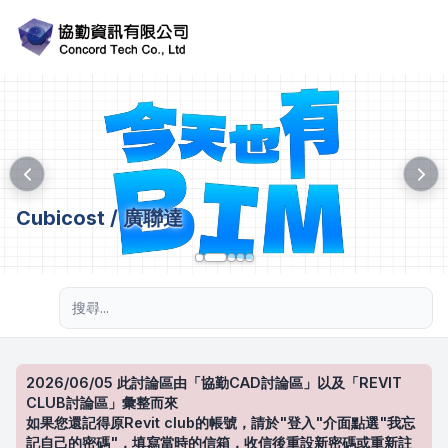
Cubicost / 廣聯達
進階搜尋
2026/06/05 此討論區由「協勤CAD討論區」以及「REVIT
CLUB討論區」彙整而來
如果您還記得原Revit club的帳號，請於"登入"介面點選"我忘
記自己的密碼"，填寫當時的信箱，收信後重設新密碼或重新註