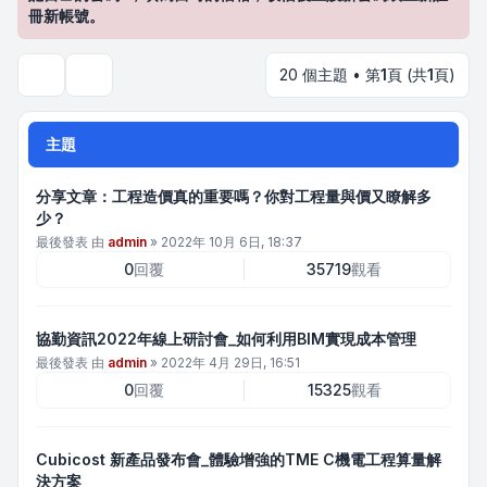
冊新帳號。
20 個主題 • 第
1
頁 (共
1
頁)
搜尋
主題
分享文章：工程造價真的重要嗎？你對工程量與價又瞭解多
少？
最後發表 由
admin
»
2022年 10月 6日, 18:37
0
回覆
35719
觀看
協勤資訊2022年線上研討會_如何利用BIM實現成本管理
最後發表 由
admin
»
2022年 4月 29日, 16:51
0
回覆
15325
觀看
Cubicost 新產品發布會_體驗增強的TME C機電工程算量解
決方案