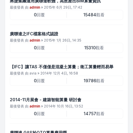
將捷集團運用廣聯達軟體，高效產出BIM算量資訊
最後發表 由
admin
»
2015年 6月 29日, 17:42
0
回覆
15484
觀看
廣聯達之IFC檔案格式認證
最後發表 由
admin
»
2015年 1月 26日, 14:35
0
回覆
15310
觀看
【IFC】讓TAS 不僅僅是混凝土算量；衛工算量輕而易舉
最後發表 由
avia
»
2014年 12月 4日, 16:58
0
回覆
19786
觀看
2014-11月展會 - 建築智能算量 研討會
最後發表 由
admin
»
2014年 10月 16日, 13:52
0
回覆
14757
觀看
廣聯達 GAS於QTO算量應用營