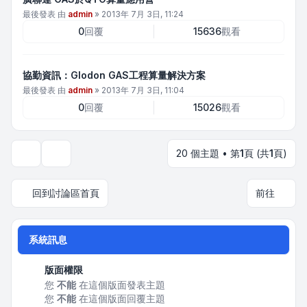
最後發表 由
admin
»
2013年 7月 3日, 11:24
0
回覆
15636
觀看
協勤資訊：Glodon GAS工程算量解決方案
最後發表 由
admin
»
2013年 7月 3日, 11:04
0
回覆
15026
觀看
20 個主題 • 第
1
頁 (共
1
頁)
顯示和排序選項
回到討論區首頁
前往
系統訊息
版面權限
您
不能
在這個版面發表主題
您
不能
在這個版面回覆主題